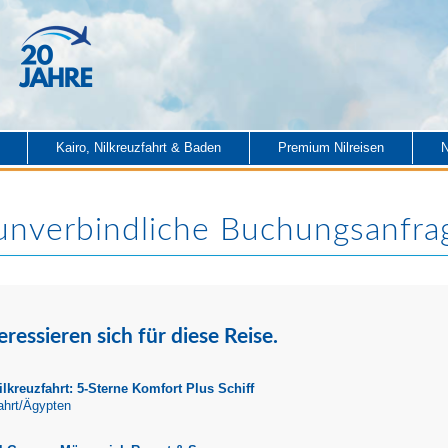
Kairo, Nilkreuzfahrt & Baden
Premium Nilreisen
N
 unverbindliche Buchungsanfra
eressieren sich für diese Reise.
ilkreuzfahrt: 5-Sterne Komfort Plus Schiff
ahrt/Ägypten