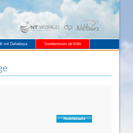
il mit Dahabeya
Sonderreisen ab Köln
ge
Hoteldetails